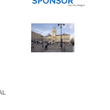
SPONSOR
Get this Widget
AL