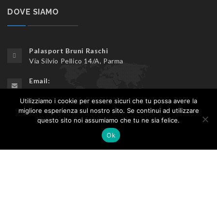
DOVE SIAMO
Palasport Bruni Raschi
Via Silvio Pellico 14/A, Parma
Email:
ticket@meftennisevents.com
Utilizziamo i cookie per essere sicuri che tu possa avere la
Telefono:
migliore esperienza sul nostro sito. Se continui ad utilizzare
questo sito noi assumiamo che tu ne sia felice.
+39 3270798143
Ok
© Copyrights
Crionet
2020. All rights reserved.