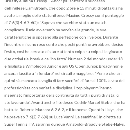
Broady elimina Cressy
– Ancor più sofferto il successo
dell’inglese Liam Broady, che dopo 2 ore e 15 minuti di battaglia ha
avuto la meglio dello statunitense Maxime Cressy con il punteggio
di 7-6(3) 4-6 7-6(2): “Sapevo che sarebbe stato un match
complicato. Il mio avversario ha servito alla grande, le sue
caratteristiche si sposano alla perfezione con il veloce. Durante
l’incontro mi sono reso conto che pochi punti ne avrebbero deciso
l’esito, così ho cercato di stare attento colpo su colpo. Ho giocato
due ottimi tie-break e ce l’ho fatta”. Numero 2 del mondo under 18
e finalista a Wimbledon Junior e agli US Open Junior, Broady non è
ancora riuscito a “sfondare” nel circuito maggiore: “Penso che sin
qui mi sia mancata la voglia di fare sacrifici, di fare al 100% la vita del
professionista con serietà e disciplina. I top player mi hanno
insegnato l’importanza della continuità da tutti i punti di vista: ci
sto lavorando”. Avanti anche il tedesco Cedrik-Marcel Stebe, che ha
battuto Roberto Marcora 6-2 6-2, e il francese Quentin Halys, che
ha prevalso 7-6(2) 7-6(4) su Luca Vanni. Le semifinali, in diretta su
SuperTennis TV, saranno dunque Arnaboldi-Broady e Stebe-Halys.