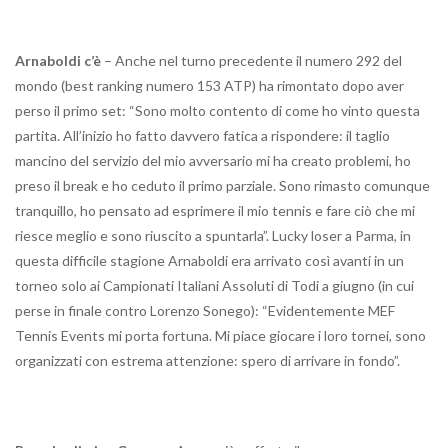
Arnaboldi c’è
– Anche nel turno precedente il numero 292 del
mondo (best ranking numero 153 ATP) ha rimontato dopo aver
perso il primo set: “Sono molto contento di come ho vinto questa
partita. All’inizio ho fatto davvero fatica a rispondere: il taglio
mancino del servizio del mio avversario mi ha creato problemi, ho
preso il break e ho ceduto il primo parziale. Sono rimasto comunque
tranquillo, ho pensato ad esprimere il mio tennis e fare ciò che mi
riesce meglio e sono riuscito a spuntarla”. Lucky loser a Parma, in
questa difficile stagione Arnaboldi era arrivato così avanti in un
torneo solo ai Campionati Italiani Assoluti di Todi a giugno (in cui
perse in finale contro Lorenzo Sonego): “Evidentemente MEF
Tennis Events mi porta fortuna. Mi piace giocare i loro tornei, sono
organizzati con estrema attenzione: spero di arrivare in fondo”.