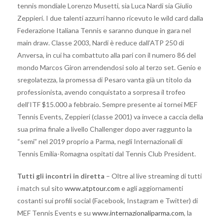
tennis mondiale Lorenzo Musetti, sia Luca Nardi sia Giulio
Zeppieri. I due talenti azzurri hanno ricevuto le wild card dalla
Federazione Italiana Tennis e saranno dunque in gara nel
main draw. Classe 2003, Nardi è reduce dall’ATP 250 di
Anversa, in cui ha combattuto alla pari con il numero 86 del
mondo Marcos Giron arrendendosi solo al terzo set. Genio e
sregolatezza, la promessa di Pesaro vanta già un titolo da
professionista, avendo conquistato a sorpresa il trofeo
dell’ITF $15.000 a febbraio. Sempre presente ai tornei MEF
Tennis Events, Zeppieri (classe 2001) va invece a caccia della
sua prima finale a livello Challenger dopo aver raggunto la
“semi” nel 2019 proprio a Parma, negli Internazionali di
Tennis Emilia-Romagna ospitati dal Tennis Club President.
Tutti gli incontri in diretta
– Oltre al live streaming di tutti
i match sul sito
www.atptour.com
e agli aggiornamenti
costanti sui profili social (Facebook, Instagram e Twitter) di
MEF Tennis Events e su
www.internazionaliparma.com
, la