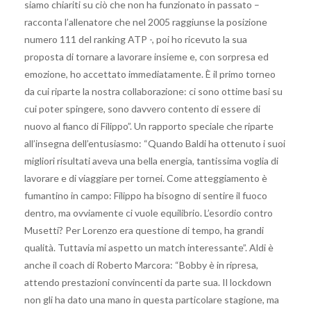
siamo chiariti su ciò che non ha funzionato in passato –
racconta l’allenatore che nel 2005 raggiunse la posizione
numero 111 del ranking ATP -, poi ho ricevuto la sua
proposta di tornare a lavorare insieme e, con sorpresa ed
emozione, ho accettato immediatamente. È il primo torneo
da cui riparte la nostra collaborazione: ci sono ottime basi su
cui poter spingere, sono davvero contento di essere di
nuovo al fianco di Filippo”. Un rapporto speciale che riparte
all’insegna dell’entusiasmo: “Quando Baldi ha ottenuto i suoi
migliori risultati aveva una bella energia, tantissima voglia di
lavorare e di viaggiare per tornei. Come atteggiamento è
fumantino in campo: Filippo ha bisogno di sentire il fuoco
dentro, ma ovviamente ci vuole equilibrio. L’esordio contro
Musetti? Per Lorenzo era questione di tempo, ha grandi
qualità. Tuttavia mi aspetto un match interessante”. Aldi è
anche il coach di Roberto Marcora: “Bobby è in ripresa,
attendo prestazioni convincenti da parte sua. Il lockdown
non gli ha dato una mano in questa particolare stagione, ma