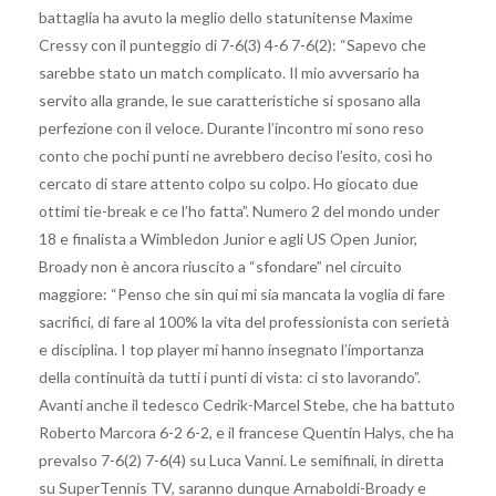
battaglia ha avuto la meglio dello statunitense Maxime
Cressy con il punteggio di 7-6(3) 4-6 7-6(2): “Sapevo che
sarebbe stato un match complicato. Il mio avversario ha
servito alla grande, le sue caratteristiche si sposano alla
perfezione con il veloce. Durante l’incontro mi sono reso
conto che pochi punti ne avrebbero deciso l’esito, così ho
cercato di stare attento colpo su colpo. Ho giocato due
ottimi tie-break e ce l’ho fatta”. Numero 2 del mondo under
18 e finalista a Wimbledon Junior e agli US Open Junior,
Broady non è ancora riuscito a “sfondare” nel circuito
maggiore: “Penso che sin qui mi sia mancata la voglia di fare
sacrifici, di fare al 100% la vita del professionista con serietà
e disciplina. I top player mi hanno insegnato l’importanza
della continuità da tutti i punti di vista: ci sto lavorando”.
Avanti anche il tedesco Cedrik-Marcel Stebe, che ha battuto
Roberto Marcora 6-2 6-2, e il francese Quentin Halys, che ha
prevalso 7-6(2) 7-6(4) su Luca Vanni. Le semifinali, in diretta
su SuperTennis TV, saranno dunque Arnaboldi-Broady e