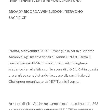
“MEF TENNIS EVENTS MI PORTA FORTUNA”
BROADY RICORDA WIMBLEDON: “SERVONO
SACRIFICI”
Parma, 6 novembre 2020
– Prosegue la corsa di Andrea
Arnaboldi agli Internazionali di Tennis Città di Parma. Il
trentaduenne di Milano si è imposto sul portoghese
Frederico Ferreira Silva con lo score di 3-6 6-3 6-4 in quasi 2
ore di gioco conquistando l’accesso alla semifinale del
Challenger organizzato da MEF Tennis Events.
Arnaboldi c’è
– Anche nel turno precedente il numero 292
del mondo (best ranking numero 153 ATP) ha rimontato