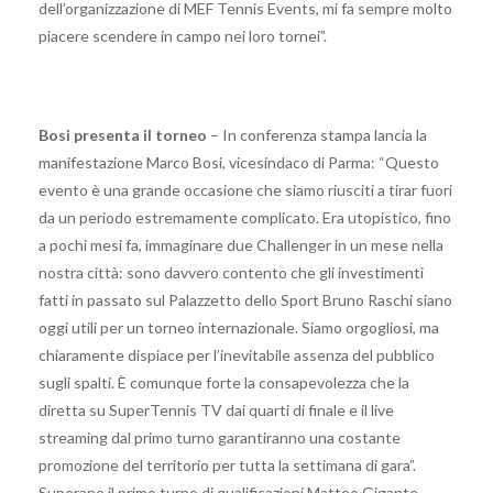
dell’organizzazione di MEF Tennis Events, mi fa sempre molto
piacere scendere in campo nei loro tornei”.
Bosi presenta il torneo
– In conferenza stampa lancia la
manifestazione Marco Bosi, vicesindaco di Parma: “Questo
evento è una grande occasione che siamo riusciti a tirar fuori
da un periodo estremamente complicato. Era utopistico, fino
a pochi mesi fa, immaginare due Challenger in un mese nella
nostra città: sono davvero contento che gli investimenti
fatti in passato sul Palazzetto dello Sport Bruno Raschi siano
oggi utili per un torneo internazionale. Siamo orgogliosi, ma
chiaramente dispiace per l’inevitabile assenza del pubblico
sugli spalti. È comunque forte la consapevolezza che la
diretta su SuperTennis TV dai quarti di finale e il live
streaming dal primo turno garantiranno una costante
promozione del territorio per tutta la settimana di gara”.
Superano il primo turno di qualificazioni Matteo Gigante,