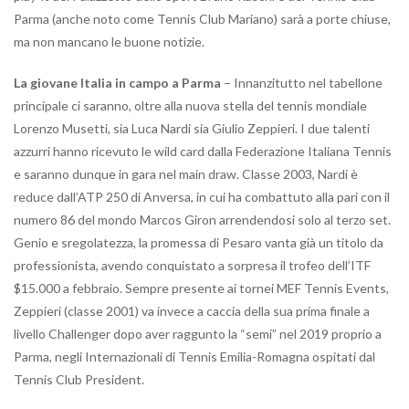
Parma (anche noto come Tennis Club Mariano) sarà a porte chiuse,
ma non mancano le buone notizie.
La giovane Italia in campo a Parma
– Innanzitutto nel tabellone
principale ci saranno, oltre alla nuova stella del tennis mondiale
Lorenzo Musetti, sia Luca Nardi sia Giulio Zeppieri. I due talenti
azzurri hanno ricevuto le wild card dalla Federazione Italiana Tennis
e saranno dunque in gara nel main draw. Classe 2003, Nardi è
reduce dall’ATP 250 di Anversa, in cui ha combattuto alla pari con il
numero 86 del mondo Marcos Giron arrendendosi solo al terzo set.
Genio e sregolatezza, la promessa di Pesaro vanta già un titolo da
professionista, avendo conquistato a sorpresa il trofeo dell’ITF
$15.000 a febbraio. Sempre presente ai tornei MEF Tennis Events,
Zeppieri (classe 2001) va invece a caccia della sua prima finale a
livello Challenger dopo aver raggunto la “semi” nel 2019 proprio a
Parma, negli Internazionali di Tennis Emilia-Romagna ospitati dal
Tennis Club President.