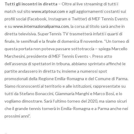
Tutti gli incontri in diretta
– Oltre al live streaming di tutti i
match sul sito
www.atptour.com
e agli aggiornamenti costanti sui
profili social (Facebook, Instagram e Twitter) di MEF Tennis Events
e su
www.internazionaliparma.com
, la corsa al titolo sarà anche in
diretta televisiva. SuperTennis TV trasmetterà infatti i quarti di
finale, le semifinali e la finale di domenica 8 novembre. “Un torneo di
questa portata non poteva passare sottotraccia – spiega Marcello
Marchesini, presidente di MEF Tennis Events -. Preso atto
dell’assenza di spettatori in tribuna, abbiamo sprintato affinché le
partite andassero in diretta tv, insieme a numerosi spot
promozionali della Regione Emilia-Romagna e del Comune di Parma.
Siamo riconoscenti al territorio e alle istituzioni, rappresentate su
tutti da Stefano Bonaccini, Giammaria Manghi e Marco Bosi, e lo
vogliamo dimostrare. Sarà l’ultimo torneo del 2020, ma siamo sicuri
che il grande tennis tornerà in Emilia-Romagna e a Parma anche nei
prossimi anni”.