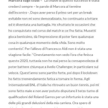
Marcora sugli scudi
– “La chiave di questo successo è stata
crederci sempre – le parole di Marcora al termine
dell’incontro -. Dopo aver perso il primo set per un break
evitabile non mi sono demoralizzato, ho continuato a lottare
ed è diventata una battaglia. Ho sfruttato le occasioni che
ho conquistato nel corso del match e ce l’ho fatta. Musetti
gioca benissimo, dà l’impressione di poter fare qualunque
cosa in qualunque momento della sfida. Sono molto
contento”. Per l’allievo di Francesco Aldi non è stata una
stagione facile: “Onestamente non vedo l’ora che finisca
questo 2020, tuttavia non ho mai perso la consapevolezza di
poter battere chiunque a livello Challenger, in particolare sul
veloce. Quest’anno sono partito forte, poi dopo il lockdown
ho fatto tremendamente fatica a tornare in forma. Agli
Internazionali BNL d’Italia ho ritrovato un buon tennis, poi mi
sono fatto male e non aver potuto disputare il terzo turno di
qualificazioni del Roland Garros per un infortunio è stata una
delle più grandi delusioni della mia carriera. Ora spero di