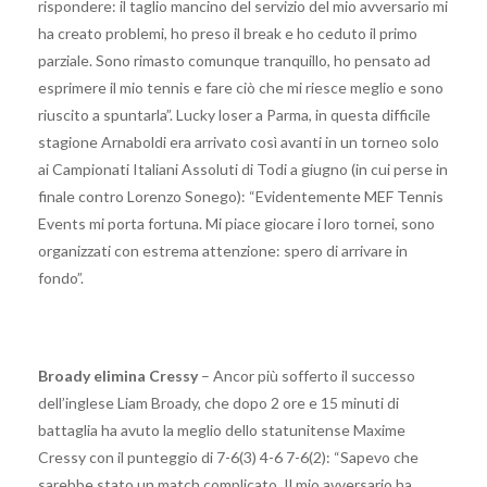
rispondere: il taglio mancino del servizio del mio avversario mi
ha creato problemi, ho preso il break e ho ceduto il primo
parziale. Sono rimasto comunque tranquillo, ho pensato ad
esprimere il mio tennis e fare ciò che mi riesce meglio e sono
riuscito a spuntarla”. Lucky loser a Parma, in questa difficile
stagione Arnaboldi era arrivato così avanti in un torneo solo
ai Campionati Italiani Assoluti di Todi a giugno (in cui perse in
finale contro Lorenzo Sonego): “Evidentemente MEF Tennis
Events mi porta fortuna. Mi piace giocare i loro tornei, sono
organizzati con estrema attenzione: spero di arrivare in
fondo”.
Broady elimina Cressy
– Ancor più sofferto il successo
dell’inglese Liam Broady, che dopo 2 ore e 15 minuti di
battaglia ha avuto la meglio dello statunitense Maxime
Cressy con il punteggio di 7-6(3) 4-6 7-6(2): “Sapevo che
sarebbe stato un match complicato. Il mio avversario ha