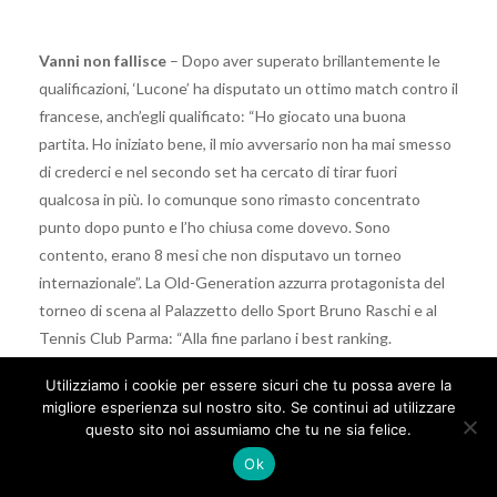
Vanni non fallisce
– Dopo aver superato brillantemente le
qualificazioni, ‘Lucone’ ha disputato un ottimo match contro il
francese, anch’egli qualificato: “Ho giocato una buona
partita. Ho iniziato bene, il mio avversario non ha mai smesso
di crederci e nel secondo set ha cercato di tirar fuori
qualcosa in più. Io comunque sono rimasto concentrato
punto dopo punto e l’ho chiusa come dovevo. Sono
contento, erano 8 mesi che non disputavo un torneo
internazionale”. La Old-Generation azzurra protagonista del
torneo di scena al Palazzetto dello Sport Bruno Raschi e al
Tennis Club Parma: “Alla fine parlano i best ranking.
Arnaboldi è stato numero 153 del mondo, Viola 118 ATP, io
Utilizziamo i cookie per essere sicuri che tu possa avere la
100. Se uno è arrivato a classifiche così, qualcosa vale. I
migliore esperienza sul nostro sito. Se continui ad utilizzare
momenti e la condizione fisica migliore passano, ma per noi è
questo sito noi assumiamo che tu ne sia felice.
ancora importante rimanere nel circuito stilando una
Ok
programmazione oculata: non vogliamo perdere gli