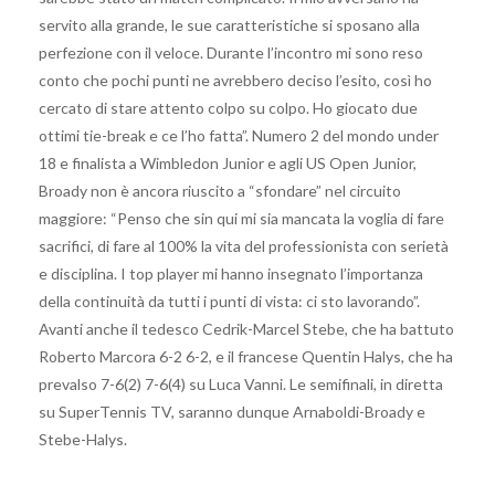
servito alla grande, le sue caratteristiche si sposano alla
perfezione con il veloce. Durante l’incontro mi sono reso
conto che pochi punti ne avrebbero deciso l’esito, così ho
cercato di stare attento colpo su colpo. Ho giocato due
ottimi tie-break e ce l’ho fatta”. Numero 2 del mondo under
18 e finalista a Wimbledon Junior e agli US Open Junior,
Broady non è ancora riuscito a “sfondare” nel circuito
maggiore: “Penso che sin qui mi sia mancata la voglia di fare
sacrifici, di fare al 100% la vita del professionista con serietà
e disciplina. I top player mi hanno insegnato l’importanza
della continuità da tutti i punti di vista: ci sto lavorando”.
Avanti anche il tedesco Cedrik-Marcel Stebe, che ha battuto
Roberto Marcora 6-2 6-2, e il francese Quentin Halys, che ha
prevalso 7-6(2) 7-6(4) su Luca Vanni. Le semifinali, in diretta
su SuperTennis TV, saranno dunque Arnaboldi-Broady e
Stebe-Halys.