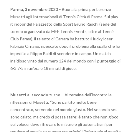
Parma, 3 novembre 2020
– Buona la prima per Lorenzo
Musetti agli Internazionali di Tennis Città di Parma. Sul play-
it indoor del Palazzetto dello Sport Bruno Raschi (sede del
torneo organizzato da MEF Tennis Events, oltre al Tennis
Club Parma), il talento di Carrara ha battuto il lucky loser
Fabrizio Ornago, ripescato dopo il problema alla spalla che ha
impedito a Filippo Baldi di scendere in campo. Un match
insidioso vinto dal numero 124 del mondo con il punteggio di
6-3 7-5 in un’ora e 18 minuti di gioco.
Musetti al secondo turno
– Al termine dell’incontro le
riflessioni di Musetti: “Sono partito molto bene,
concentrato, servendo nel mondo giusto. Nel secondo set
sono calato, ma credo ci possa stare: è tanto che non gioco
sul veloce, devo ritrovare le misure e gli automatismi per
rendere al meglio su questa superficie”. L’infortunio al gomito