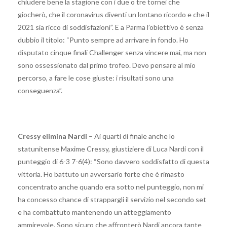
chiudere bene la stagione con i due o tre tornei che
giocherò, che il coronavirus diventi un lontano ricordo e che il
2021 sia ricco di soddisfazioni”. E a Parma l’obiettivo è senza
dubbio il titolo: “Punto sempre ad arrivare in fondo. Ho
disputato cinque finali Challenger senza vincere mai, ma non
sono ossessionato dal primo trofeo. Devo pensare al mio
percorso, a fare le cose giuste: i risultati sono una
conseguenza”.
Cressy elimina Nardi
– Ai quarti di finale anche lo
statunitense Maxime Cressy, giustiziere di Luca Nardi con il
punteggio di 6-3 7-6(4): “Sono davvero soddisfatto di questa
vittoria. Ho battuto un avversario forte che è rimasto
concentrato anche quando era sotto nel punteggio, non mi
ha concesso chance di strappargli il servizio nel secondo set
e ha combattuto mantenendo un atteggiamento
ammirevole. Sono sicuro che affronterò Nardi ancora tante