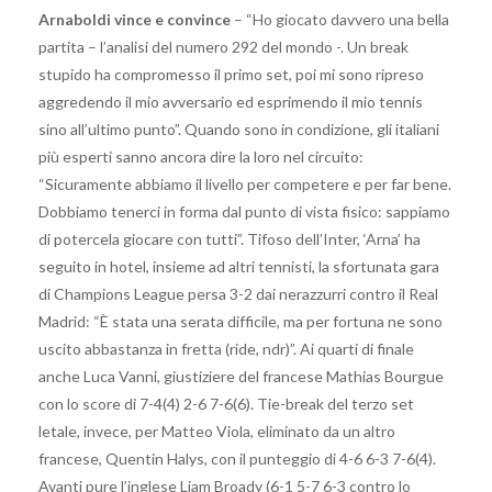
Arnaboldi vince e convince
– “Ho giocato davvero una bella
partita – l’analisi del numero 292 del mondo -. Un break
stupido ha compromesso il primo set, poi mi sono ripreso
aggredendo il mio avversario ed esprimendo il mio tennis
sino all’ultimo punto”. Quando sono in condizione, gli italiani
più esperti sanno ancora dire la loro nel circuito:
“Sicuramente abbiamo il livello per competere e per far bene.
Dobbiamo tenerci in forma dal punto di vista fisico: sappiamo
di potercela giocare con tutti”. Tifoso dell’Inter, ‘Arna’ ha
seguito in hotel, insieme ad altri tennisti, la sfortunata gara
di Champions League persa 3-2 dai nerazzurri contro il Real
Madrid: “È stata una serata difficile, ma per fortuna ne sono
uscito abbastanza in fretta (ride, ndr)”. Ai quarti di finale
anche Luca Vanni, giustiziere del francese Mathias Bourgue
con lo score di 7-4(4) 2-6 7-6(6). Tie-break del terzo set
letale, invece, per Matteo Viola, eliminato da un altro
francese, Quentin Halys, con il punteggio di 4-6 6-3 7-6(4).
Avanti pure l’inglese Liam Broady (6-1 5-7 6-3 contro lo