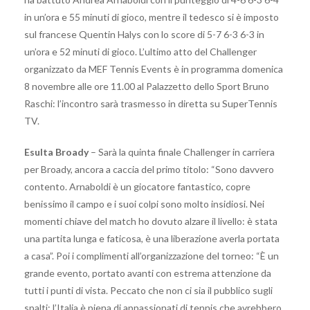
in un’ora e 55 minuti di gioco, mentre il tedesco si è imposto
sul francese Quentin Halys con lo score di 5-7 6-3 6-3 in
un’ora e 52 minuti di gioco. L’ultimo atto del Challenger
organizzato da MEF Tennis Events è in programma domenica
8 novembre alle ore 11.00 al Palazzetto dello Sport Bruno
Raschi: l’incontro sarà trasmesso in diretta su SuperTennis
TV.
Esulta Broady
– Sarà la quinta finale Challenger in carriera
per Broady, ancora a caccia del primo titolo: “Sono davvero
contento. Arnaboldi è un giocatore fantastico, copre
benissimo il campo e i suoi colpi sono molto insidiosi. Nei
momenti chiave del match ho dovuto alzare il livello: è stata
una partita lunga e faticosa, è una liberazione averla portata
a casa”. Poi i complimenti all’organizzazione del torneo: “È un
grande evento, portato avanti con estrema attenzione da
tutti i punti di vista. Peccato che non ci sia il pubblico sugli
spalti: l’Italia è piena di appassionati di tennis che avrebbero