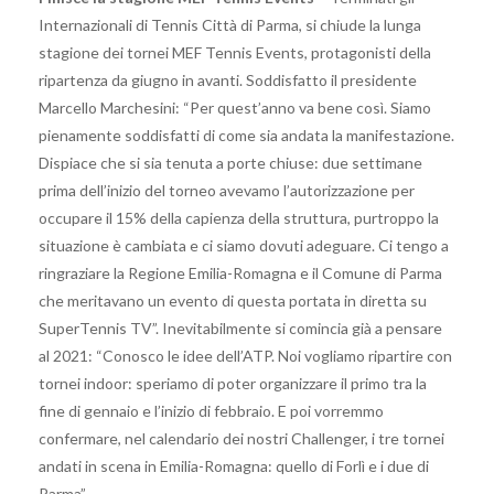
Internazionali di Tennis Città di Parma, si chiude la lunga
stagione dei tornei MEF Tennis Events, protagonisti della
ripartenza da giugno in avanti. Soddisfatto il presidente
Marcello Marchesini: “Per quest’anno va bene così. Siamo
pienamente soddisfatti di come sia andata la manifestazione.
Dispiace che si sia tenuta a porte chiuse: due settimane
prima dell’inizio del torneo avevamo l’autorizzazione per
occupare il 15% della capienza della struttura, purtroppo la
situazione è cambiata e ci siamo dovuti adeguare. Ci tengo a
ringraziare la Regione Emilia-Romagna e il Comune di Parma
che meritavano un evento di questa portata in diretta su
SuperTennis TV”. Inevitabilmente si comincia già a pensare
al 2021: “Conosco le idee dell’ATP. Noi vogliamo ripartire con
tornei indoor: speriamo di poter organizzare il primo tra la
fine di gennaio e l’inizio di febbraio. E poi vorremmo
confermare, nel calendario dei nostri Challenger, i tre tornei
andati in scena in Emilia-Romagna: quello di Forlì e i due di
Parma”.