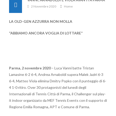
VANNI, ARNABOLDI E VIOLA AVANTI A PARMA
2 Novembre 2020
Home
LA OLD-GEN AZZURRA NON MOLLA
“ABBIAMO ANCORA VOGLIA DI LOTTARE”
Parma, 2 novembre 2020
– Luca Vanni batte Tristan
Lamasine 6-2 6-4, Andrea Arnaboldi supera Malek Jaziri 6-3
6-4, Matteo Viola elimina Dmitry Popko con il punteggio di 6-
4 1-0 ritiro. Over 30 protagonisti del lunedì degli
Internazionali di Tennis Città di Parma, il Challenger sul play-
it indoor organizzato da MEF Tennis Events con il supporto di
Regione Emilia Romagna, APT e Comune di Parma.