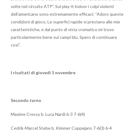
volte nel circuito ATP”. Sul play-it indoor i colpi violenti
dell’americano sono estremamente efficaci: “Adoro queste
condizioni di gioco. Le superfici rapide si prestano alle mie
caratteristiche, e dal punto di vista cromatico mi trovo
particolarmente bene sui campi blu. Spero di continuare
così”.
I risultati di giovedì 5 novembre
Secondo turno
Maxime Cressy b. Luca Nardi 6-3 7-6(4)
Cedrik-Marcel Stebe b. Kimmer Coppejans 7-6(3) 6-4