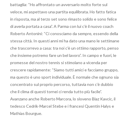
battaglia: “Ho affrontato un avversario molto forte sul
veloce, mi aspettavo una partita equilibrata. Ho fatto fatica
in risposta, ma al terzo set sono rimasto solido e sono felice
di averla portata a casa”. A Parma con lui c’è il nuovo coach
Roberto Antonini: “Ci conosciamo da sempre, essendo della
stessa città. In questi anni mi ha dato una mano le settimane
che trascorrevo a casa: tra noi c’è un ottimo rapporto, penso
che insieme potremo fare un bel lavoro”. In campo e fuori, le
promesse del nostro tennis si stimolano a vicenda per
crescere rapidamente: “Siamo tutti amici e facciamo gruppo,
ma questo è uno sport individuale. È normale che ognuno sia
concentrato sul proprio percorso, tuttavia non c’è dubbio
che il clima di questi tornei ci renda tutto più facile”.
Avanzano anche Roberto Marcora, lo sloveno Blaz Kavcic, il
tedesco Cedrik-Marcel Stebe e i francesi Quentin Halys e
Mathias Bourgue.