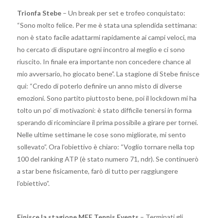
Trionfa Stebe
– Un break per set e trofeo conquistato:
“Sono molto felice. Per me è stata una splendida settimana:
non è stato facile adattarmi rapidamente ai campi veloci, ma
ho cercato di disputare ogni incontro al meglio e ci sono
riuscito. In finale era importante non concedere chance al
mio avversario, ho giocato bene”. La stagione di Stebe finisce
qui: “Credo di poterlo definire un anno misto di diverse
emozioni. Sono partito piuttosto bene, poi il lockdown mi ha
tolto un po’ di motivazioni: è stato difficile tenersi in forma
sperando di ricominciare il prima possibile a girare per tornei.
Nelle ultime settimane le cose sono migliorate, mi sento
sollevato”. Ora l’obiettivo è chiaro: “Voglio tornare nella top
100 del ranking ATP (è stato numero 71, ndr). Se continuerò
a star bene fisicamente, farò di tutto per raggiungere
l’obiettivo”.
Finisce la stagione MEF Tennis Events
– Terminati gli