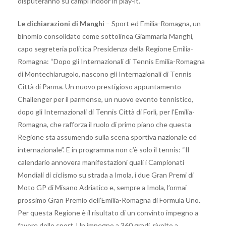
disputeranno su campi indoor in play-it.
Le dichiarazioni di Manghi
– Sport ed Emilia-Romagna, un
binomio consolidato come sottolinea Giammaria Manghi,
capo segreteria politica Presidenza della Regione Emilia-
Romagna: “Dopo gli Internazionali di Tennis Emilia-Romagna
di Montechiarugolo, nascono gli Internazionali di Tennis
Città di Parma. Un nuovo prestigioso appuntamento
Challenger per il parmense, un nuovo evento tennistico,
dopo gli Internazionali di Tennis Città di Forlì, per l’Emilia-
Romagna, che rafforza il ruolo di primo piano che questa
Regione sta assumendo sulla scena sportiva nazionale ed
internazionale”. E in programma non c’è solo il tennis: “Il
calendario annovera manifestazioni quali i Campionati
Mondiali di ciclismo su strada a Imola, i due Gran Premi di
Moto GP di Misano Adriatico e, sempre a Imola, l’ormai
prossimo Gran Premio dell’Emilia-Romagna di Formula Uno.
Per questa Regione è il risultato di un convinto impegno a
favore dello sport. Un impegno a 360 gradi, rivolto a