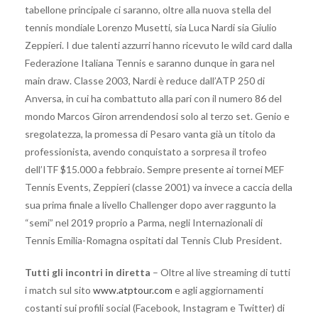
tabellone principale ci saranno, oltre alla nuova stella del
tennis mondiale Lorenzo Musetti, sia Luca Nardi sia Giulio
Zeppieri. I due talenti azzurri hanno ricevuto le wild card dalla
Federazione Italiana Tennis e saranno dunque in gara nel
main draw. Classe 2003, Nardi è reduce dall’ATP 250 di
Anversa, in cui ha combattuto alla pari con il numero 86 del
mondo Marcos Giron arrendendosi solo al terzo set. Genio e
sregolatezza, la promessa di Pesaro vanta già un titolo da
professionista, avendo conquistato a sorpresa il trofeo
dell’ITF $15.000 a febbraio. Sempre presente ai tornei MEF
Tennis Events, Zeppieri (classe 2001) va invece a caccia della
sua prima finale a livello Challenger dopo aver raggunto la
“semi” nel 2019 proprio a Parma, negli Internazionali di
Tennis Emilia-Romagna ospitati dal Tennis Club President.
Tutti gli incontri in diretta
– Oltre al live streaming di tutti
i match sul sito
www.atptour.com
e agli aggiornamenti
costanti sui profili social (Facebook, Instagram e Twitter) di