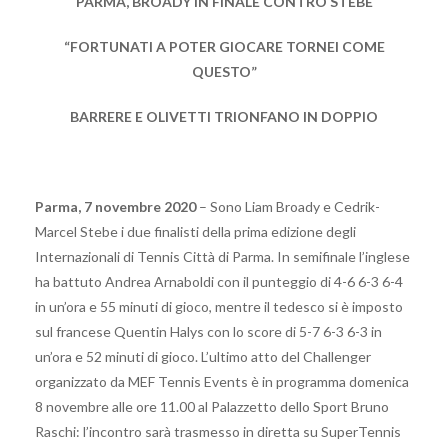
PARMA, BROADY IN FINALE CONTRO STEBE
“FORTUNATI A POTER GIOCARE TORNEI COME
QUESTO”
BARRERE E OLIVETTI TRIONFANO IN DOPPIO
Parma, 7 novembre 2020
– Sono Liam Broady e Cedrik-
Marcel Stebe i due finalisti della prima edizione degli
Internazionali di Tennis Città di Parma. In semifinale l’inglese
ha battuto Andrea Arnaboldi con il punteggio di 4-6 6-3 6-4
in un’ora e 55 minuti di gioco, mentre il tedesco si è imposto
sul francese Quentin Halys con lo score di 5-7 6-3 6-3 in
un’ora e 52 minuti di gioco. L’ultimo atto del Challenger
organizzato da MEF Tennis Events è in programma domenica
8 novembre alle ore 11.00 al Palazzetto dello Sport Bruno
Raschi: l’incontro sarà trasmesso in diretta su SuperTennis