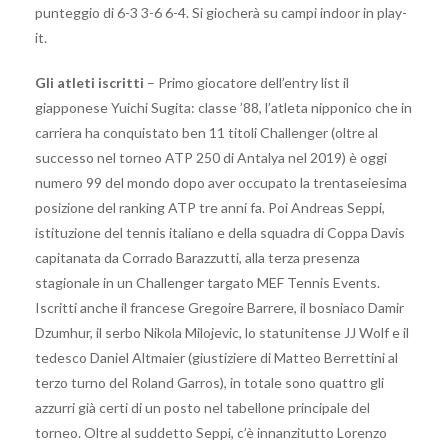
punteggio di 6-3 3-6 6-4. Si giocherà su campi indoor in play-
it.
Gli atleti iscritti
– Primo giocatore dell’entry list il
giapponese Yuichi Sugita: classe ’88, l’atleta nipponico che in
carriera ha conquistato ben 11 titoli Challenger (oltre al
successo nel torneo ATP 250 di Antalya nel 2019) è oggi
numero 99 del mondo dopo aver occupato la trentaseiesima
posizione del ranking ATP tre anni fa. Poi Andreas Seppi,
istituzione del tennis italiano e della squadra di Coppa Davis
capitanata da Corrado Barazzutti, alla terza presenza
stagionale in un Challenger targato MEF Tennis Events.
Iscritti anche il francese Gregoire Barrere, il bosniaco Damir
Dzumhur, il serbo Nikola Milojevic, lo statunitense JJ Wolf e il
tedesco Daniel Altmaier (giustiziere di Matteo Berrettini al
terzo turno del Roland Garros), in totale sono quattro gli
azzurri già certi di un posto nel tabellone principale del
torneo. Oltre al suddetto Seppi, c’è innanzitutto Lorenzo