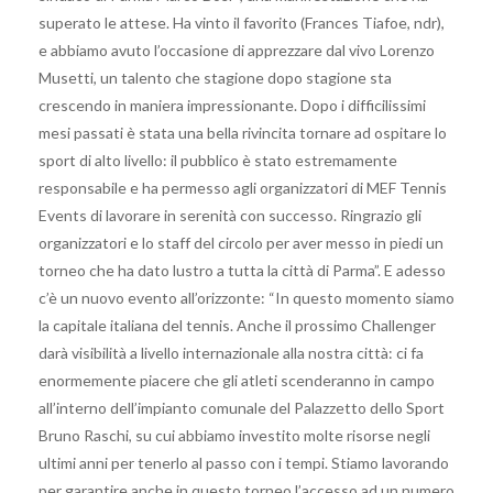
superato le attese. Ha vinto il favorito (Frances Tiafoe, ndr),
e abbiamo avuto l’occasione di apprezzare dal vivo Lorenzo
Musetti, un talento che stagione dopo stagione sta
crescendo in maniera impressionante. Dopo i difficilissimi
mesi passati è stata una bella rivincita tornare ad ospitare lo
sport di alto livello: il pubblico è stato estremamente
responsabile e ha permesso agli organizzatori di MEF Tennis
Events di lavorare in serenità con successo. Ringrazio gli
organizzatori e lo staff del circolo per aver messo in piedi un
torneo che ha dato lustro a tutta la città di Parma”. E adesso
c’è un nuovo evento all’orizzonte: “In questo momento siamo
la capitale italiana del tennis. Anche il prossimo Challenger
darà visibilità a livello internazionale alla nostra città: ci fa
enormemente piacere che gli atleti scenderanno in campo
all’interno dell’impianto comunale del Palazzetto dello Sport
Bruno Raschi, su cui abbiamo investito molte risorse negli
ultimi anni per tenerlo al passo con i tempi. Stiamo lavorando
per garantire anche in questo torneo l’accesso ad un numero