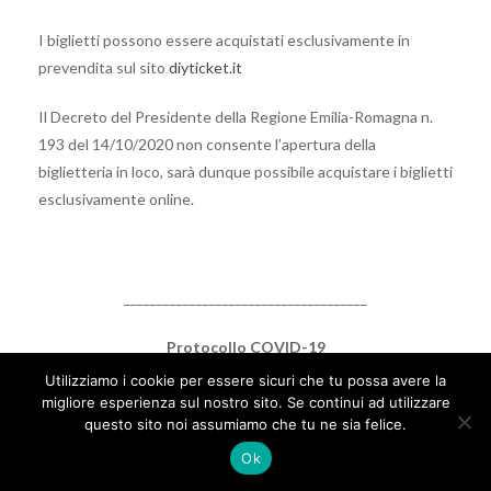
I biglietti possono essere acquistati esclusivamente in
prevendita sul sito
diyticket.it
Il Decreto del Presidente della Regione Emilia-Romagna n.
193 del 14/10/2020 non consente l’apertura della
biglietteria in loco, sarà dunque possibile acquistare i biglietti
esclusivamente online.
_____________________________________
Protocollo COVID-19
Utilizziamo i cookie per essere sicuri che tu possa avere la
Si informa la gentile clientela che il giorno dell’evento
migliore esperienza sul nostro sito. Se continui ad utilizzare
bisogna presentarsi all’ingresso con l’autocertificazione che
questo sito noi assumiamo che tu ne sia felice.
può essere stampata da
qui
.
Ok