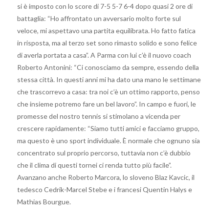
si è imposto con lo score di 7-5 5-7 6-4 dopo quasi 2 ore di
battaglia: “Ho affrontato un avversario molto forte sul
veloce, mi aspettavo una partita equilibrata. Ho fatto fatica
in risposta, ma al terzo set sono rimasto solido e sono felice
di averla portata a casa”. A Parma con lui c’è il nuovo coach
Roberto Antonini: “Ci conosciamo da sempre, essendo della
stessa città. In questi anni mi ha dato una mano le settimane
che trascorrevo a casa: tra noi c’è un ottimo rapporto, penso
che insieme potremo fare un bel lavoro”. In campo e fuori, le
promesse del nostro tennis si stimolano a vicenda per
crescere rapidamente: “Siamo tutti amici e facciamo gruppo,
ma questo è uno sport individuale. È normale che ognuno sia
concentrato sul proprio percorso, tuttavia non c’è dubbio
che il clima di questi tornei ci renda tutto più facile”.
Avanzano anche Roberto Marcora, lo sloveno Blaz Kavcic, il
tedesco Cedrik-Marcel Stebe e i francesi Quentin Halys e
Mathias Bourgue.