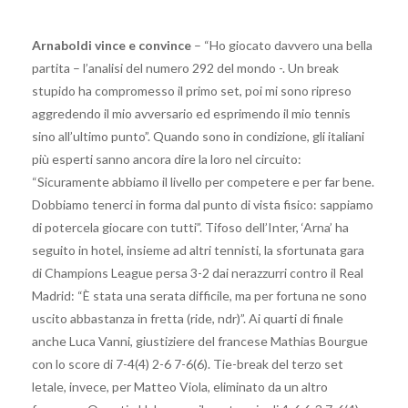
Arnaboldi vince e convince
– “Ho giocato davvero una bella
partita – l’analisi del numero 292 del mondo -. Un break
stupido ha compromesso il primo set, poi mi sono ripreso
aggredendo il mio avversario ed esprimendo il mio tennis
sino all’ultimo punto”. Quando sono in condizione, gli italiani
più esperti sanno ancora dire la loro nel circuito:
“Sicuramente abbiamo il livello per competere e per far bene.
Dobbiamo tenerci in forma dal punto di vista fisico: sappiamo
di potercela giocare con tutti”. Tifoso dell’Inter, ‘Arna’ ha
seguito in hotel, insieme ad altri tennisti, la sfortunata gara
di Champions League persa 3-2 dai nerazzurri contro il Real
Madrid: “È stata una serata difficile, ma per fortuna ne sono
uscito abbastanza in fretta (ride, ndr)”. Ai quarti di finale
anche Luca Vanni, giustiziere del francese Mathias Bourgue
con lo score di 7-4(4) 2-6 7-6(6). Tie-break del terzo set
letale, invece, per Matteo Viola, eliminato da un altro