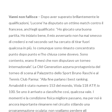
Vanni non fallisce
– Dopo aver superato brillantemente le
qualificazioni, ‘Lucone’ ha disputato un ottimo match contro il
francese, anch’egli qualificato: “Ho giocato una buona
partita. Ho iniziato bene, il mio avversario non ha mai smesso
di crederci e nel secondo set ha cercato di tirar fuori
qualcosa in più. Io comunque sono rimasto concentrato
punto dopo punto e l’ho chiusa come dovevo. Sono
contento, erano 8 mesi che non disputavo un torneo
internazionale”. La Old-Generation azzurra protagonista del
torneo di scena al Palazzetto dello Sport Bruno Raschi e al
Tennis Club Parma: “Alla fine parlano i best ranking.
Arnaboldi è stato numero 153 del mondo, Viola 118 ATP, io
100. Se uno è arrivato a classifiche così, qualcosa vale. I
momenti e la condizione fisica migliore passano, ma per noi è
ancora importante rimanere nel circuito stilando una
programmazione oculata: non vogliamo perdere gli