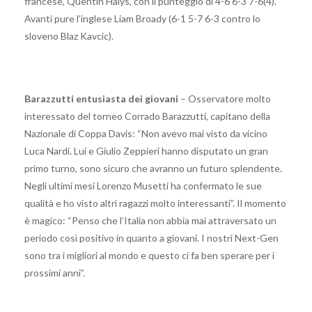
francese, Quentin Halys, con il punteggio di 4-6 6-3 7-6(4).
Avanti pure l’inglese Liam Broady (6-1 5-7 6-3 contro lo
sloveno Blaz Kavcic).
Barazzutti entusiasta dei giovani
– Osservatore molto
interessato del torneo Corrado Barazzutti, capitano della
Nazionale di Coppa Davis: “Non avevo mai visto da vicino
Luca Nardi. Lui e Giulio Zeppieri hanno disputato un gran
primo turno, sono sicuro che avranno un futuro splendente.
Negli ultimi mesi Lorenzo Musetti ha confermato le sue
qualità e ho visto altri ragazzi molto interessanti”. Il momento
è magico: “Penso che l’Italia non abbia mai attraversato un
periodo così positivo in quanto a giovani. I nostri Next-Gen
sono tra i migliori al mondo e questo ci fa ben sperare per i
prossimi anni”.