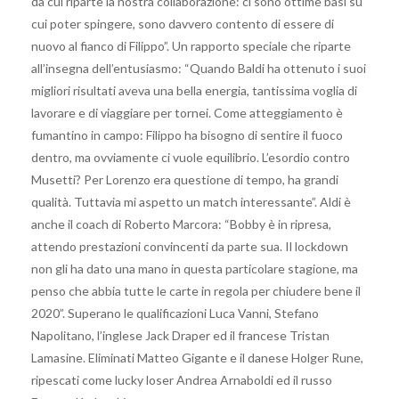
da cui riparte la nostra collaborazione: ci sono ottime basi su
cui poter spingere, sono davvero contento di essere di
nuovo al fianco di Filippo”. Un rapporto speciale che riparte
all’insegna dell’entusiasmo: “Quando Baldi ha ottenuto i suoi
migliori risultati aveva una bella energia, tantissima voglia di
lavorare e di viaggiare per tornei. Come atteggiamento è
fumantino in campo: Filippo ha bisogno di sentire il fuoco
dentro, ma ovviamente ci vuole equilibrio. L’esordio contro
Musetti? Per Lorenzo era questione di tempo, ha grandi
qualità. Tuttavia mi aspetto un match interessante”. Aldi è
anche il coach di Roberto Marcora: “Bobby è in ripresa,
attendo prestazioni convincenti da parte sua. Il lockdown
non gli ha dato una mano in questa particolare stagione, ma
penso che abbia tutte le carte in regola per chiudere bene il
2020”. Superano le qualificazioni Luca Vanni, Stefano
Napolitano, l’inglese Jack Draper ed il francese Tristan
Lamasine. Eliminati Matteo Gigante e il danese Holger Rune,
ripescati come lucky loser Andrea Arnaboldi ed il russo